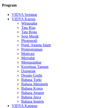
Program
VIDYA Seminar
VIDYA Kursus
Wirausaha
Tata Rias
Tata Boga
Seni Musik
Photografi
Pend. Agama Islam
Pemrograman
Motivasi
Menjahit
Menggambar
Kerajinan Tangan
Dongeng
Desain Grafis
Bahasa Turki
Bahasa Mandarin
Bahasa Korea
Bahasa Jepang
Bahasa Jawa
Bahasa Inggris
VIDYA Kampus