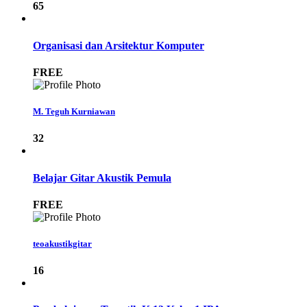
65
Organisasi dan Arsitektur Komputer
FREE
M. Teguh Kurniawan
32
Belajar Gitar Akustik Pemula
FREE
teoakustikgitar
16