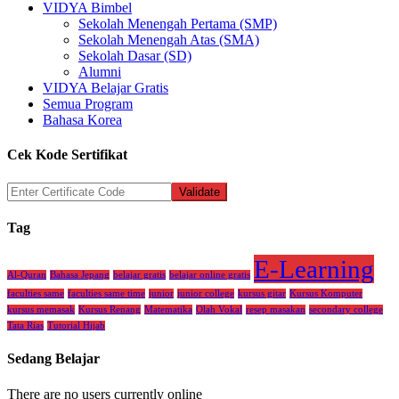
VIDYA Bimbel
Sekolah Menengah Pertama (SMP)
Sekolah Menengah Atas (SMA)
Sekolah Dasar (SD)
Alumni
VIDYA Belajar Gratis
Semua Program
Bahasa Korea
Cek Kode Sertifikat
Tag
E-Learning
Al-Quran
Bahasa Jepang
belajar gratis
belajar online gratis
faculties same
faculties same time
junior
junior college
kursus gitar
Kursus Komputer
kursus memasak
Kursus Renang
Matematika
Olah Vokal
resep masakan
secondary college
Tata Rias
Tutorial Hijab
Sedang Belajar
There are no users currently online