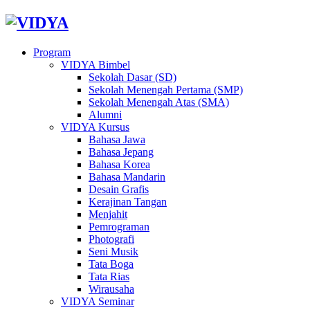
Program
VIDYA Bimbel
Sekolah Dasar (SD)
Sekolah Menengah Pertama (SMP)
Sekolah Menengah Atas (SMA)
Alumni
VIDYA Kursus
Bahasa Jawa
Bahasa Jepang
Bahasa Korea
Bahasa Mandarin
Desain Grafis
Kerajinan Tangan
Menjahit
Pemrograman
Photografi
Seni Musik
Tata Boga
Tata Rias
Wirausaha
VIDYA Seminar