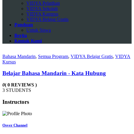
VIDYA Pelatihan
VIDYA Sekolah
VIDYA Kampus
VIDYA Belajar Gratis
Panduan
Untuk Siswa
Berita
Kontak Kami
Bahasa Mandarin
,
Semua Program
,
VIDYA Belajar Gratis
,
VIDYA
Kursus
Belajar Bahasa Mandarin - Kata Hubung
0
( 0 REVIEWS )
3 STUDENTS
Instructors
Osver Channel