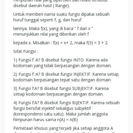
disebut daerah hasil ( Range).
Untuk memberi nama suatu fungsi dipakai sebuah
huruf tunggal seperti f, g, dan huruf
lainnya. Maka f(x), yang di baca “ f dari x “
menunjukkan nilai yang diberikan oleh f
kepada x. Misalkan : f(x) = x+ 2, maka f(3) = 3 + 2.
Sifat Fungsi :
1) Fungsi f :A? B disebut fungsi INTO. Karena ada
kodomain yang tidak berpasangan dengan domain.
2) Fungsi f :A? B disebut fungsi INJEKTIF. Karena setiap
kodomain berpasangan tepat satu dengan domain
3) Fungsi f:A? B disebut fungsi SUBJEKTIF. Karena
setiap kodomain berpasangan dengan domain.
4) Fungsi f:A? B disebut fungsi BIJEKTIF. Karena sebuah
fungsi bersifat injektif sekaligus subjektif
(korespondensi satu-satu). Maka jumlah anggota
himpunan harus sama n(A) = n(B)
Pemetaan khusus yang terjadi jika setiap anggota A