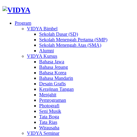
Program
VIDYA Bimbel
Sekolah Dasar (SD)
Sekolah Menengah Pertama (SMP)
Sekolah Menengah Atas (SMA)
Alumni
VIDYA Kursus
Bahasa Jawa
Bahasa Jepang
Bahasa Korea
Bahasa Mandarin
Desain Grafis
Kerajinan Tangan
Menjahit
Pemrograman
Photografi
Seni Musik
Tata Boga
Tata Rias
Wirausaha
VIDYA Seminar