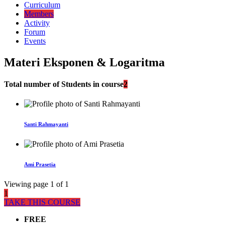
Curriculum
Members
Activity
Forum
Events
Materi Eksponen & Logaritma
Total number of Students in course
2
Santi Rahmayanti
Ami Prasetia
Viewing page 1 of 1
1
TAKE THIS COURSE
FREE