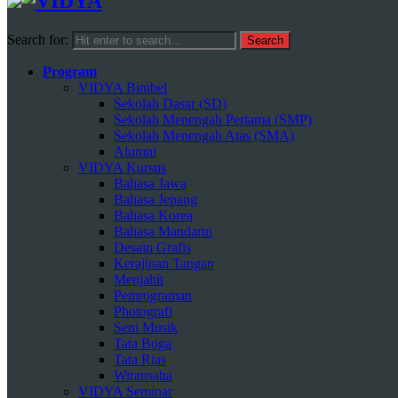
Search for:
Program
VIDYA Bimbel
Sekolah Dasar (SD)
Sekolah Menengah Pertama (SMP)
Sekolah Menengah Atas (SMA)
Alumni
VIDYA Kursus
Bahasa Jawa
Bahasa Jepang
Bahasa Korea
Bahasa Mandarin
Desain Grafis
Kerajinan Tangan
Menjahit
Pemrograman
Photografi
Seni Musik
Tata Boga
Tata Rias
Wirausaha
VIDYA Seminar