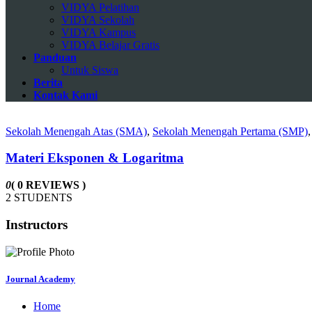
VIDYA Pelatihan
VIDYA Sekolah
VIDYA Kampus
VIDYA Belajar Gratis
Panduan
Untuk Siswa
Berita
Kontak Kami
Sekolah Menengah Atas (SMA)
,
Sekolah Menengah Pertama (SMP)
Materi Eksponen & Logaritma
0
( 0 REVIEWS )
2 STUDENTS
Instructors
Journal Academy
Home