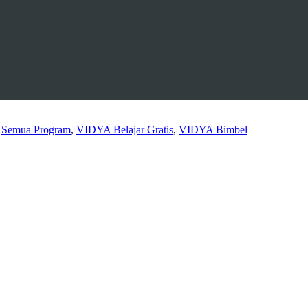
,
Semua Program
,
VIDYA Belajar Gratis
,
VIDYA Bimbel