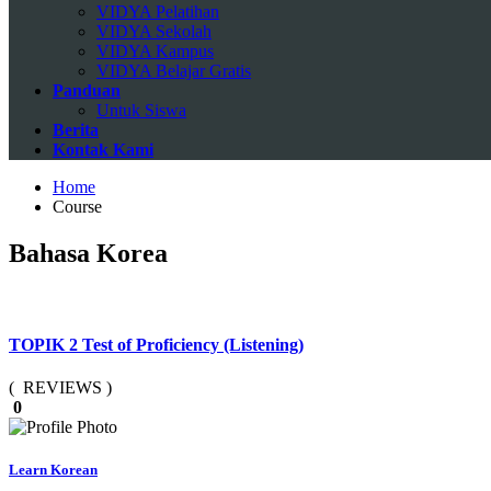
VIDYA Pelatihan
VIDYA Sekolah
VIDYA Kampus
VIDYA Belajar Gratis
Panduan
Untuk Siswa
Berita
Kontak Kami
Home
Course
Bahasa Korea
TOPIK 2 Test of Proficiency (Listening)
( REVIEWS )
0
Learn Korean