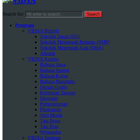
Search for:
Program
VIDYA Bimbel
Sekolah Dasar (SD)
Sekolah Menengah Pertama (SMP)
Sekolah Menengah Atas (SMA)
Alumni
VIDYA Kursus
Bahasa Jawa
Bahasa Jepang
Bahasa Korea
Bahasa Mandarin
Desain Grafis
Kerajinan Tangan
Menjahit
Pemrograman
Photografi
Seni Musik
Tata Boga
Tata Rias
Wirausaha
VIDYA Seminar