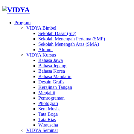
Program
VIDYA Bimbel
Sekolah Dasar (SD)
Sekolah Menengah Pertama (SMP)
Sekolah Menengah Atas (SMA)
Alumni
VIDYA Kursus
Bahasa Jawa
Bahasa Jepang
Bahasa Korea
Bahasa Mandarin
Desain Grafis
Kerajinan Tangan
Menjahit
Pemrograman
Photografi
Seni Musik
Tata Boga
Tata Rias
Wirausaha
VIDYA Seminar