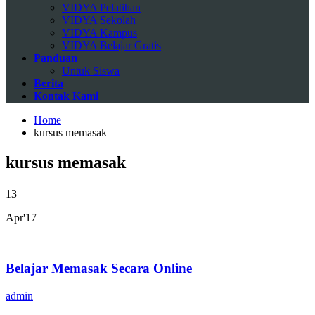
VIDYA Pelatihan
VIDYA Sekolah
VIDYA Kampus
VIDYA Belajar Gratis
Panduan
Untuk Siswa
Berita
Kontak Kami
Home
kursus memasak
kursus memasak
13
Apr'17
Belajar Memasak Secara Online
admin