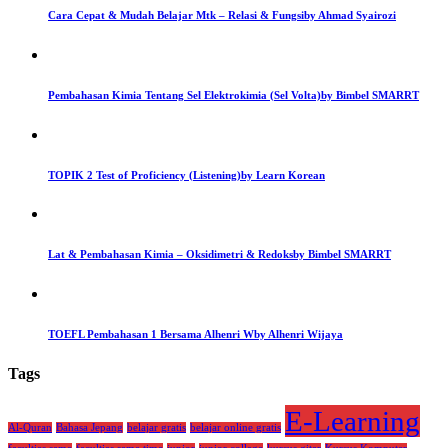
Cara Cepat & Mudah Belajar Mtk – Relasi & Fungsi
by Ahmad Syairozi
Pembahasan Kimia Tentang Sel Elektrokimia (Sel Volta)
by Bimbel SMARRT
TOPIK 2 Test of Proficiency (Listening)
by Learn Korean
Lat & Pembahasan Kimia – Oksidimetri & Redoks
by Bimbel SMARRT
TOEFL Pembahasan 1 Bersama Alhenri W
by Alhenri Wijaya
Tags
E-Learning
Al-Quran
Bahasa Jepang
belajar gratis
belajar online gratis