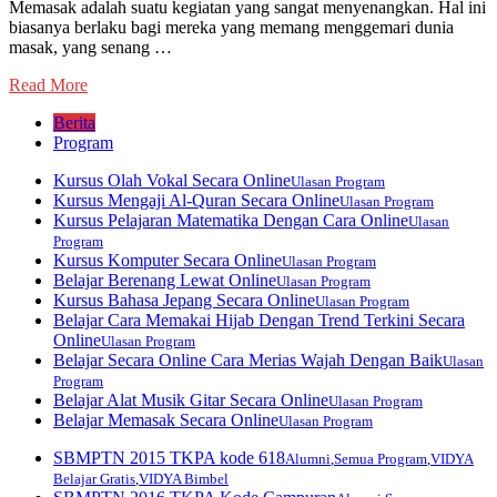
Memasak adalah suatu kegiatan yang sangat menyenangkan. Hal ini
biasanya berlaku bagi mereka yang memang menggemari dunia
masak, yang senang …
Read More
Berita
Program
Kursus Olah Vokal Secara Online
Ulasan Program
Kursus Mengaji Al-Quran Secara Online
Ulasan Program
Kursus Pelajaran Matematika Dengan Cara Online
Ulasan
Program
Kursus Komputer Secara Online
Ulasan Program
Belajar Berenang Lewat Online
Ulasan Program
Kursus Bahasa Jepang Secara Online
Ulasan Program
Belajar Cara Memakai Hijab Dengan Trend Terkini Secara
Online
Ulasan Program
Belajar Secara Online Cara Merias Wajah Dengan Baik
Ulasan
Program
Belajar Alat Musik Gitar Secara Online
Ulasan Program
Belajar Memasak Secara Online
Ulasan Program
SBMPTN 2015 TKPA kode 618
Alumni
,
Semua Program
,
VIDYA
Belajar Gratis
,
VIDYA Bimbel