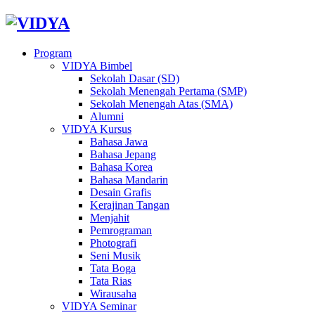
Program
VIDYA Bimbel
Sekolah Dasar (SD)
Sekolah Menengah Pertama (SMP)
Sekolah Menengah Atas (SMA)
Alumni
VIDYA Kursus
Bahasa Jawa
Bahasa Jepang
Bahasa Korea
Bahasa Mandarin
Desain Grafis
Kerajinan Tangan
Menjahit
Pemrograman
Photografi
Seni Musik
Tata Boga
Tata Rias
Wirausaha
VIDYA Seminar