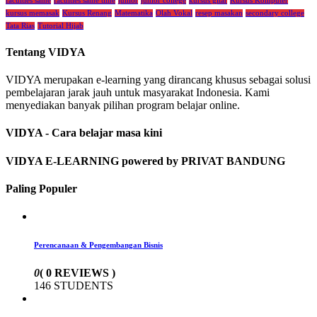
faculties same
faculties same time
junior
junior college
kursus gitar
Kursus Komputer
kursus memasak
Kursus Renang
Matematika
Olah Vokal
resep masakan
secondary college
Tata Rias
Tutorial Hijab
Tentang VIDYA
VIDYA merupakan e-learning yang dirancang khusus sebagai solusi
pembelajaran jarak jauh untuk masyarakat Indonesia. Kami
menyediakan banyak pilihan program belajar online.
VIDYA - Cara belajar masa kini
VIDYA E-LEARNING powered by PRIVAT BANDUNG
Paling Populer
Perencanaan & Pengembangan Bisnis
0
( 0 REVIEWS )
146 STUDENTS