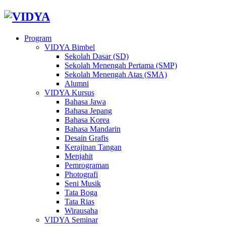
Program
VIDYA Bimbel
Sekolah Dasar (SD)
Sekolah Menengah Pertama (SMP)
Sekolah Menengah Atas (SMA)
Alumni
VIDYA Kursus
Bahasa Jawa
Bahasa Jepang
Bahasa Korea
Bahasa Mandarin
Desain Grafis
Kerajinan Tangan
Menjahit
Pemrograman
Photografi
Seni Musik
Tata Boga
Tata Rias
Wirausaha
VIDYA Seminar