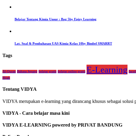
Belajar Tentang Kimia Unsur : Bag 5
by Epizy Learning
Lat. Soal & Pembahasan UAS Kimia Kelas 10
by Bimbel SMARRT
Tags
E-Learning
Al-Quran
Bahasa Jepang
belajar gratis
belajar online gratis
facul
Hijab
Tentang VIDYA
VIDYA merupakan e-learning yang dirancang khusus sebagai solusi p
VIDYA - Cara belajar masa kini
VIDYA E-LEARNING powered by PRIVAT BANDUNG