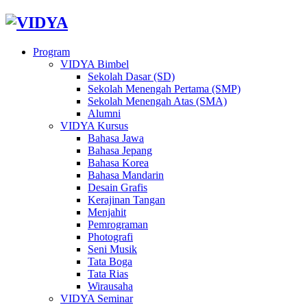
Program
VIDYA Bimbel
Sekolah Dasar (SD)
Sekolah Menengah Pertama (SMP)
Sekolah Menengah Atas (SMA)
Alumni
VIDYA Kursus
Bahasa Jawa
Bahasa Jepang
Bahasa Korea
Bahasa Mandarin
Desain Grafis
Kerajinan Tangan
Menjahit
Pemrograman
Photografi
Seni Musik
Tata Boga
Tata Rias
Wirausaha
VIDYA Seminar