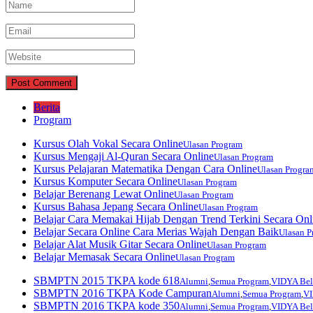
Berita
Program
Kursus Olah Vokal Secara Online
Ulasan Program
Kursus Mengaji Al-Quran Secara Online
Ulasan Program
Kursus Pelajaran Matematika Dengan Cara Online
Ulasan Progra
Kursus Komputer Secara Online
Ulasan Program
Belajar Berenang Lewat Online
Ulasan Program
Kursus Bahasa Jepang Secara Online
Ulasan Program
Belajar Cara Memakai Hijab Dengan Trend Terkini Secara Onl
Belajar Secara Online Cara Merias Wajah Dengan Baik
Ulasan P
Belajar Alat Musik Gitar Secara Online
Ulasan Program
Belajar Memasak Secara Online
Ulasan Program
SBMPTN 2015 TKPA kode 618
Alumni
,
Semua Program
,
VIDYA Bela
SBMPTN 2016 TKPA Kode Campuran
Alumni
,
Semua Program
,
VI
SBMPTN 2016 TKPA kode 350
Alumni
,
Semua Program
,
VIDYA Bela