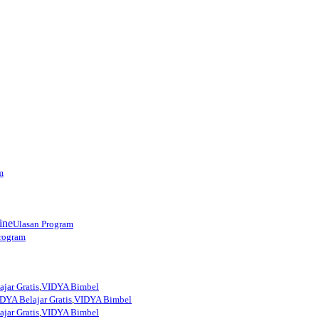
m
ine
Ulasan Program
rogram
jar Gratis
,
VIDYA Bimbel
DYA Belajar Gratis
,
VIDYA Bimbel
jar Gratis
,
VIDYA Bimbel