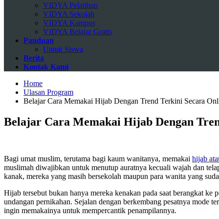
VIDYA Pelatihan
VIDYA Sekolah
VIDYA Kampus
VIDYA Belajar Gratis
Panduan
Untuk Siswa
Berita
Kontak Kami
Home
Ulasan Program
Belajar Cara Memakai Hijab Dengan Trend Terkini Secara Onl
Belajar Cara Memakai Hijab Dengan Tren
Bagi umat muslim, terutama bagi kaum wanitanya, memakai
hijab at
muslimah diwajibkan untuk menutup auratnya kecuali wajah dan telap
kanak, mereka yang masih bersekolah maupun para wanita yang sudah
Hijab tersebut bukan hanya mereka kenakan pada saat berangkat ke pen
undangan pernikahan. Sejalan dengan berkembang pesatnya mode te
ingin memakainya untuk mempercantik penampilannya.