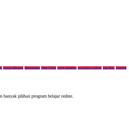
ak
Kursus Renang
Matematika
Olah Vokal
resep masakan
secondary college
Tata Rias
Tutorial
 banyak pilihan program belajar online.