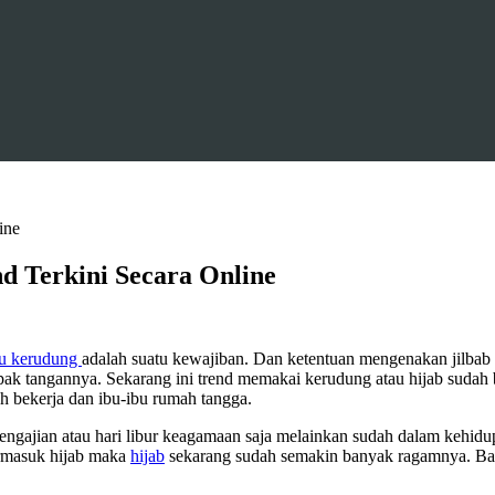
ine
d Terkini Secara Online
au kerudung
adalah suatu kewajiban. Dan ketentuan mengenakan jilbab i
ak tangannya. Sekarang ini trend memakai kerudung atau hijab sudah 
 bekerja dan ibu-ibu rumah tangga.
gajian atau hari libur keagamaan saja melainkan sudah dalam kehidupan
rmasuk hijab maka
hijab
sekarang sudah semakin banyak ragamnya. Ban