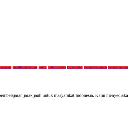
ties same
faculties same time
junior
junior college
kursus gitar
Kursus Komputer
kursus memas
embelajaran jarak jauh untuk masyarakat Indonesia. Kami menyediakan