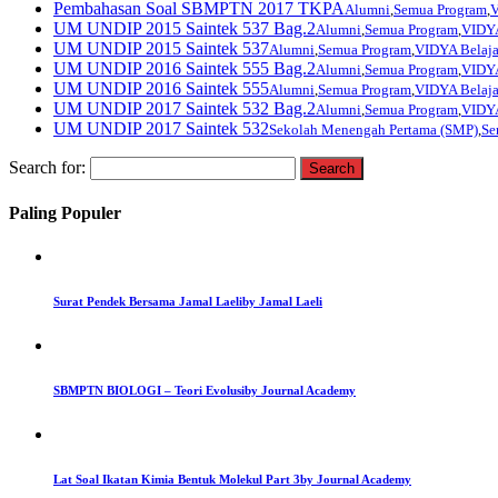
Pembahasan Soal SBMPTN 2017 TKPA
Alumni
,
Semua Program
,
V
UM UNDIP 2015 Saintek 537 Bag.2
Alumni
,
Semua Program
,
VIDYA
UM UNDIP 2015 Saintek 537
Alumni
,
Semua Program
,
VIDYA Belajar
UM UNDIP 2016 Saintek 555 Bag.2
Alumni
,
Semua Program
,
VIDYA
UM UNDIP 2016 Saintek 555
Alumni
,
Semua Program
,
VIDYA Belajar
UM UNDIP 2017 Saintek 532 Bag.2
Alumni
,
Semua Program
,
VIDYA
UM UNDIP 2017 Saintek 532
Sekolah Menengah Pertama (SMP)
,
Se
Search for:
Paling Populer
Surat Pendek Bersama Jamal Laeli
by Jamal Laeli
SBMPTN BIOLOGI – Teori Evolusi
by Journal Academy
Lat Soal Ikatan Kimia Bentuk Molekul Part 3
by Journal Academy