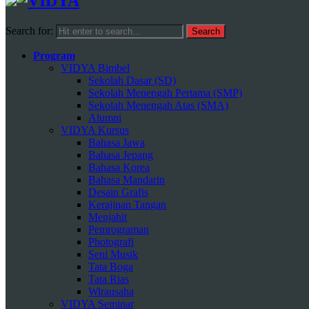
Search for:
Program
VIDYA Bimbel
Sekolah Dasar (SD)
Sekolah Menengah Pertama (SMP)
Sekolah Menengah Atas (SMA)
Alumni
VIDYA Kursus
Bahasa Jawa
Bahasa Jepang
Bahasa Korea
Bahasa Mandarin
Desain Grafis
Kerajinan Tangan
Menjahit
Pemrograman
Photografi
Seni Musik
Tata Boga
Tata Rias
Wirausaha
VIDYA Seminar