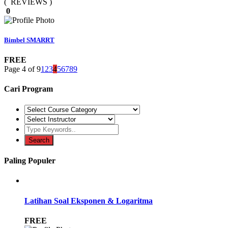
( REVIEWS )
0
Bimbel SMARRT
FREE
Page 4 of 9
1
2
3
4
5
6
7
8
9
Cari Program
Paling Populer
Latihan Soal Eksponen & Logaritma
FREE