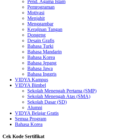
Pend. Agama Islam
Pemrograman
Motivasi
Menjahit
Menggambar
Kerajinan Tangan
Dongeng
Desain Grafis
Bahasa Turki
Bahasa Mandarin
Bahasa Korea
Bahasa Jepang
Bahasa Jawa
Bahasa Inggris
VIDYA Kampus
VIDYA Bimbel
Sekolah Menengah Pertama (SMP)
Sekolah Menengah Atas (SMA)
Sekolah Dasar (SD)
Alumni
VIDYA Belajar Gratis
Semua Program
Bahasa Korea
Cek Kode Sertifikat