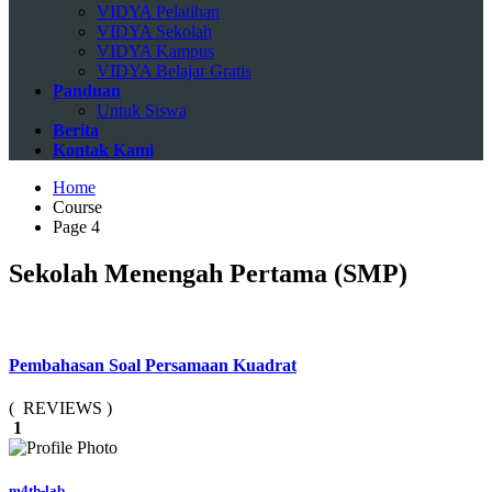
VIDYA Pelatihan
VIDYA Sekolah
VIDYA Kampus
VIDYA Belajar Gratis
Panduan
Untuk Siswa
Berita
Kontak Kami
Home
Course
Page 4
Sekolah Menengah Pertama (SMP)
Pembahasan Soal Persamaan Kuadrat
( REVIEWS )
1
m4th-lab