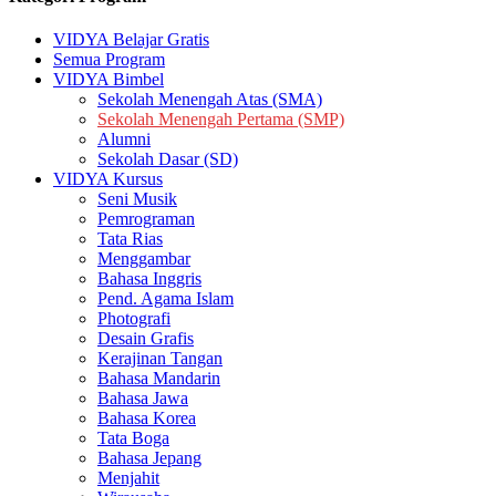
VIDYA Belajar Gratis
Semua Program
VIDYA Bimbel
Sekolah Menengah Atas (SMA)
Sekolah Menengah Pertama (SMP)
Alumni
Sekolah Dasar (SD)
VIDYA Kursus
Seni Musik
Pemrograman
Tata Rias
Menggambar
Bahasa Inggris
Pend. Agama Islam
Photografi
Desain Grafis
Kerajinan Tangan
Bahasa Mandarin
Bahasa Jawa
Bahasa Korea
Tata Boga
Bahasa Jepang
Menjahit