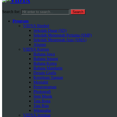
Search for:
Program
VIDYA Bimbel
Sekolah Dasar (SD)
Sekolah Menengah Pertama (SMP)
Sekolah Menengah Atas (SMA)
Alumni
VIDYA Kursus
Bahasa Jawa
Bahasa Jepang
Bahasa Korea
Bahasa Mandarin
Desain Grafis
Kerajinan Tangan
Menjahit
Pemrograman
Photografi
Seni Musik
Tata Boga
Tata Rias
Wirausaha
VIDYA Seminar