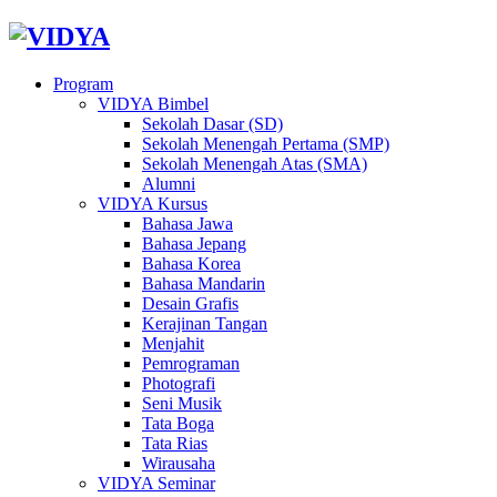
Program
VIDYA Bimbel
Sekolah Dasar (SD)
Sekolah Menengah Pertama (SMP)
Sekolah Menengah Atas (SMA)
Alumni
VIDYA Kursus
Bahasa Jawa
Bahasa Jepang
Bahasa Korea
Bahasa Mandarin
Desain Grafis
Kerajinan Tangan
Menjahit
Pemrograman
Photografi
Seni Musik
Tata Boga
Tata Rias
Wirausaha
VIDYA Seminar