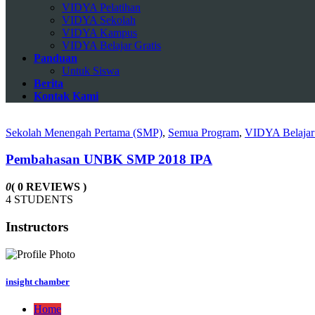
VIDYA Pelatihan
VIDYA Sekolah
VIDYA Kampus
VIDYA Belajar Gratis
Panduan
Untuk Siswa
Berita
Kontak Kami
Sekolah Menengah Pertama (SMP)
,
Semua Program
,
VIDYA Belajar 
Pembahasan UNBK SMP 2018 IPA
0
( 0 REVIEWS )
4 STUDENTS
Instructors
insight chamber
Home