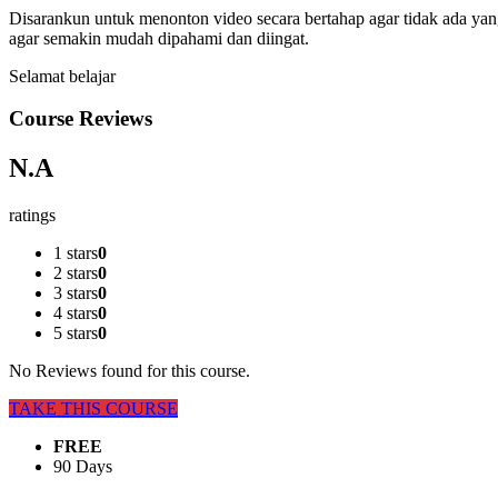
Disarankun untuk menonton video secara bertahap agar tidak ada yang 
agar semakin mudah dipahami dan diingat.
Selamat belajar
Course Reviews
N.A
ratings
1 stars
0
2 stars
0
3 stars
0
4 stars
0
5 stars
0
No Reviews found for this course.
TAKE THIS COURSE
FREE
90 Days