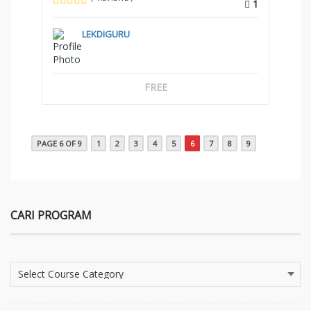
1
LEKDIGURU
FREE
PAGE 6 OF 9
1
2
3
4
5
6
7
8
9
CARI PROGRAM