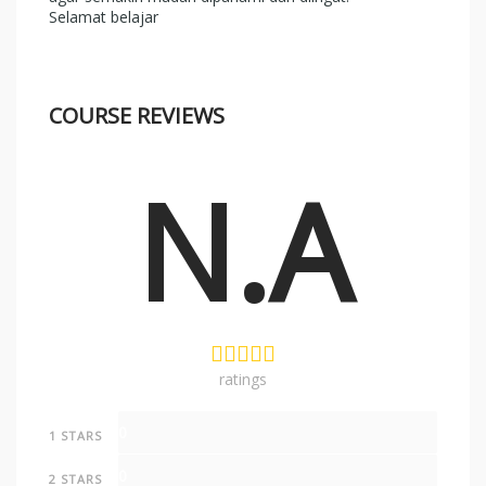
Selamat belajar
COURSE REVIEWS
N.A
ratings
0
1 STARS
0
2 STARS