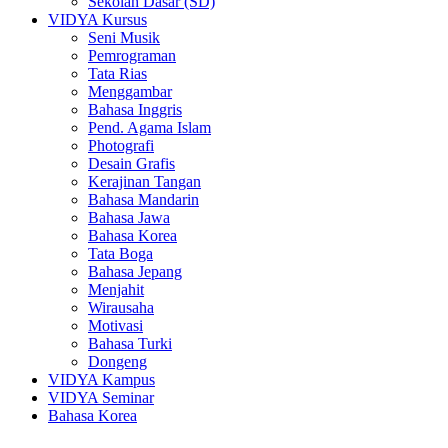
Sekolah Dasar (SD)
VIDYA Kursus
Seni Musik
Pemrograman
Tata Rias
Menggambar
Bahasa Inggris
Pend. Agama Islam
Photografi
Desain Grafis
Kerajinan Tangan
Bahasa Mandarin
Bahasa Jawa
Bahasa Korea
Tata Boga
Bahasa Jepang
Menjahit
Wirausaha
Motivasi
Bahasa Turki
Dongeng
VIDYA Kampus
VIDYA Seminar
Bahasa Korea