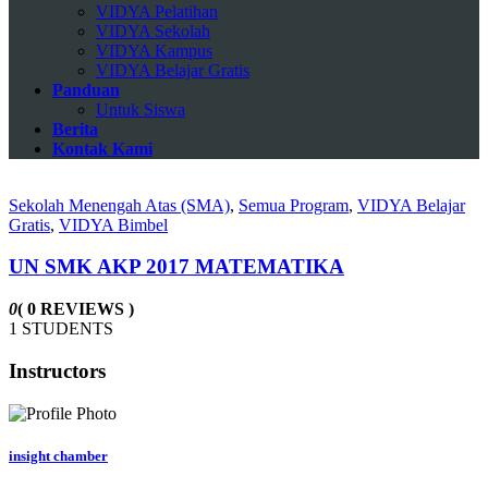
VIDYA Pelatihan
VIDYA Sekolah
VIDYA Kampus
VIDYA Belajar Gratis
Panduan
Untuk Siswa
Berita
Kontak Kami
Sekolah Menengah Atas (SMA)
,
Semua Program
,
VIDYA Belajar
Gratis
,
VIDYA Bimbel
UN SMK AKP 2017 MATEMATIKA
0
( 0 REVIEWS )
1 STUDENTS
Instructors
insight chamber