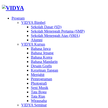
Program
VIDYA Bimbel
Sekolah Dasar (SD)
Sekolah Menengah Pertama (SMP)
Sekolah Menengah Atas (SMA)
Alumni
VIDYA Kursus
Bahasa Jawa
Bahasa Jepang
Bahasa Korea
Bahasa Mandarin
Desain Grafis
Kerajinan Tangan
Menjahit
Pemrograman
Photografi
Seni Musik
Tata Boga
Tata Rias
Wirausaha
VIDYA Seminar