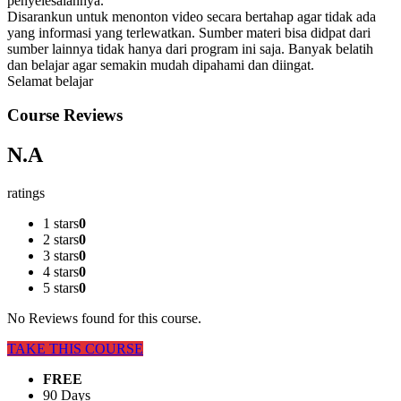
penyelesaiannya.
Disarankun untuk menonton video secara bertahap agar tidak ada
yang informasi yang terlewatkan. Sumber materi bisa didpat dari
sumber lainnya tidak hanya dari program ini saja. Banyak belatih
dan belajar agar semakin mudah dipahami dan diingat.
Selamat belajar
Course Reviews
N.A
ratings
1 stars
0
2 stars
0
3 stars
0
4 stars
0
5 stars
0
No Reviews found for this course.
TAKE THIS COURSE
FREE
90 Days