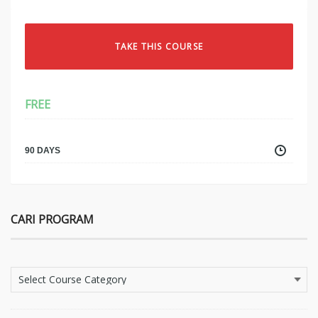
TUE
WED
THU
FRI
SAT
SUN
MON
25
26
27
28
29
30
31
TAKE THIS COURSE
FREE
90 DAYS
CARI PROGRAM