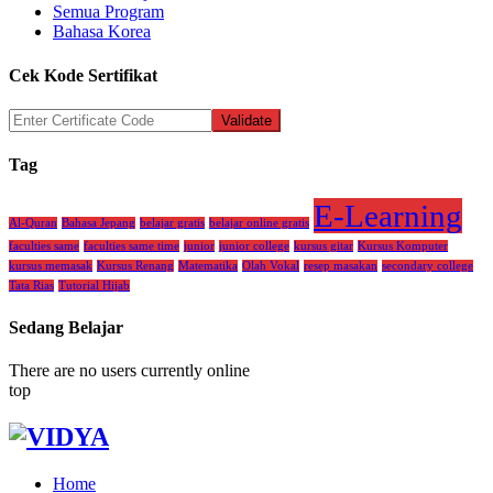
Semua Program
Bahasa Korea
Cek Kode Sertifikat
Tag
E-Learning
Al-Quran
Bahasa Jepang
belajar gratis
belajar online gratis
faculties same
faculties same time
junior
junior college
kursus gitar
Kursus Komputer
kursus memasak
Kursus Renang
Matematika
Olah Vokal
resep masakan
secondary college
Tata Rias
Tutorial Hijab
Sedang Belajar
There are no users currently online
top
Home