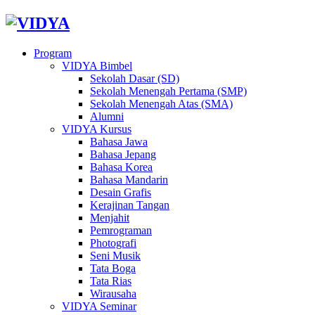
Program
VIDYA Bimbel
Sekolah Dasar (SD)
Sekolah Menengah Pertama (SMP)
Sekolah Menengah Atas (SMA)
Alumni
VIDYA Kursus
Bahasa Jawa
Bahasa Jepang
Bahasa Korea
Bahasa Mandarin
Desain Grafis
Kerajinan Tangan
Menjahit
Pemrograman
Photografi
Seni Musik
Tata Boga
Tata Rias
Wirausaha
VIDYA Seminar