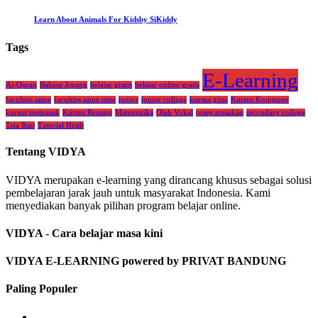
Learn About Animals For Kids
by SiKiddy
Tags
E-Learning
Al-Quran
Bahasa Jepang
belajar gratis
belajar online gratis
faculties same
faculties same time
junior
junior college
kursus gitar
Kursus Komputer
kursus memasak
Kursus Renang
Matematika
Olah Vokal
resep masakan
secondary college
Tata Rias
Tutorial Hijab
Tentang VIDYA
VIDYA merupakan e-learning yang dirancang khusus sebagai solusi
pembelajaran jarak jauh untuk masyarakat Indonesia. Kami
menyediakan banyak pilihan program belajar online.
VIDYA - Cara belajar masa kini
VIDYA E-LEARNING powered by PRIVAT BANDUNG
Paling Populer