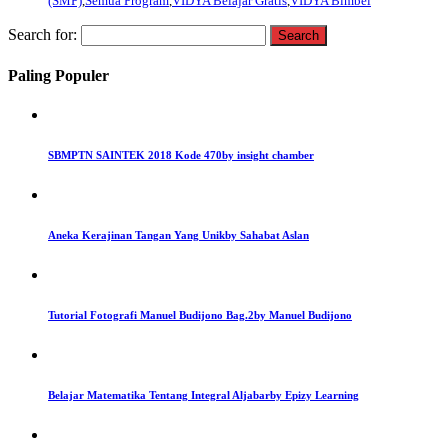
(SMP)
,
Semua Program
,
VIDYA Belajar Gratis
,
VIDYA Bimbel
Search for:
Paling Populer
SBMPTN SAINTEK 2018 Kode 470
by insight chamber
Aneka Kerajinan Tangan Yang Unik
by Sahabat Aslan
Tutorial Fotografi Manuel Budijono Bag.2
by Manuel Budijono
Belajar Matematika Tentang Integral Aljabar
by Epizy Learning