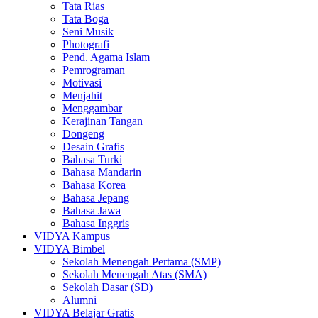
Tata Rias
Tata Boga
Seni Musik
Photografi
Pend. Agama Islam
Pemrograman
Motivasi
Menjahit
Menggambar
Kerajinan Tangan
Dongeng
Desain Grafis
Bahasa Turki
Bahasa Mandarin
Bahasa Korea
Bahasa Jepang
Bahasa Jawa
Bahasa Inggris
VIDYA Kampus
VIDYA Bimbel
Sekolah Menengah Pertama (SMP)
Sekolah Menengah Atas (SMA)
Sekolah Dasar (SD)
Alumni
VIDYA Belajar Gratis